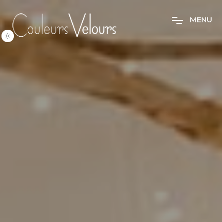
M
E
N
U